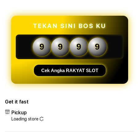
for
for
RAKYATSLOT:
RAKY
Hiburan
Hibu
Game
Gam
TEKAN SINI BOS KU
Online
Onlin
Kreatif
Kreat
dengan
deng
9
9
9
9
Fitur
Fitur
Keamanan
Keam
Tinggi
Tingg
Cek Angka RAKYAT SLOT
Get it fast
Pickup
Loading store