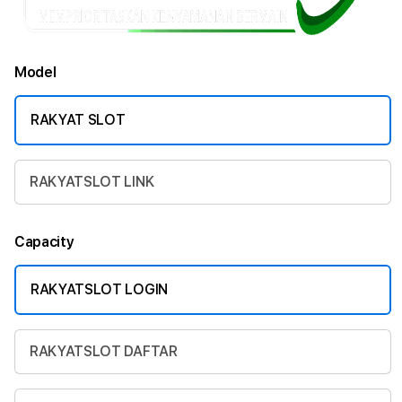
Model
RAKYAT SLOT
RAKYATSLOT LINK
Capacity
RAKYATSLOT LOGIN
RAKYATSLOT DAFTAR