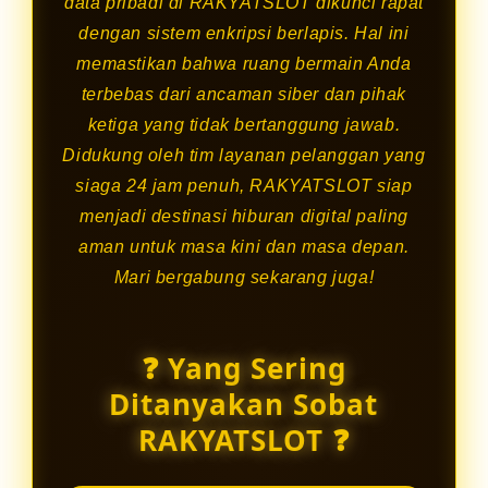
data pribadi di RAKYATSLOT dikunci rapat
dengan sistem enkripsi berlapis. Hal ini
memastikan bahwa ruang bermain Anda
terbebas dari ancaman siber dan pihak
ketiga yang tidak bertanggung jawab.
Didukung oleh tim layanan pelanggan yang
siaga 24 jam penuh, RAKYATSLOT siap
menjadi destinasi hiburan digital paling
aman untuk masa kini dan masa depan.
Mari bergabung sekarang juga!
❓ Yang Sering
Ditanyakan Sobat
RAKYATSLOT ❓