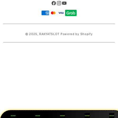
Facebook
Instagram
YouTube
Payment
methods
© 2025,
RAKYATSLOT
Powered by Shopify