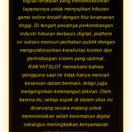
digital terdepan yang mendedikasikan
layanannya untuk menyajikan hiburan
game online kreatif dengan fitur keamanan
tinggi. Di tengah pesatnya perkembangan
industri hiburan berbasis digital, platform
ini sukses mencuri perhatian publik dengan
mengombinasikan kreativitas konten dan
perlindungan sistem yang optimal.
RAKYATSLOT memahami bahwa
pengguna saat ini tidak hanya mencari
keseruan dalam bermain, tetapi juga
menginginkan ketenangan pikiran. Oleh
karena itu, setiap aspek di dalam situs ini
dirancang secara matang untuk
meminimalkan celah kerentanan digital
sekaligus meningkatkan kenyamanan